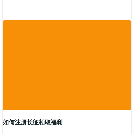
如何注册长征领取福利