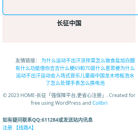
长征中国
友情链接：
为什么运动不出汗
凉拌菜怎么做
食盐加白醋
有什么功能
借你吉吉什么梗
69和70是什么意思梗
为什么
运动不出汗
运动会入场式音乐
儿童画中国龙
木地板泡水
了怎么处理
手表怎么换电池
© 2023 HOME-长征「强保障平台,更省心注册」. Created for
free using WordPress and
Colibri
如有疑问联系QQ:611284或发送站内讯息
注册 【线路A】