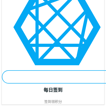
每日签到
签到领积分