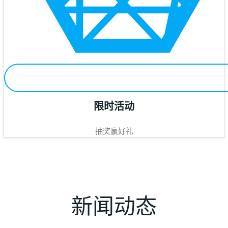
限时活动
抽奖赢好礼
新闻动态