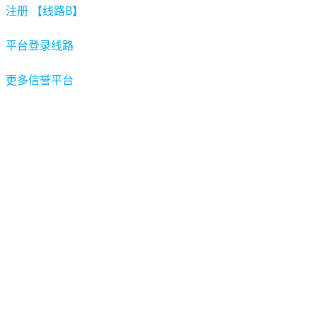
注册 【线路B】
平台登录线路
更多信誉平台